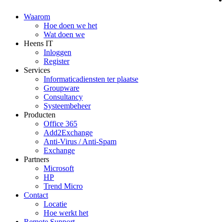
Waarom
Hoe doen we het
Wat doen we
Heens IT
Inloggen
Register
Services
Informaticadiensten ter plaatse
Groupware
Consultancy
Systeembeheer
Producten
Office 365
Add2Exchange
Anti-Virus / Anti-Spam
Exchange
Partners
Microsoft
HP
Trend Micro
Contact
Locatie
Hoe werkt het
Remote Support