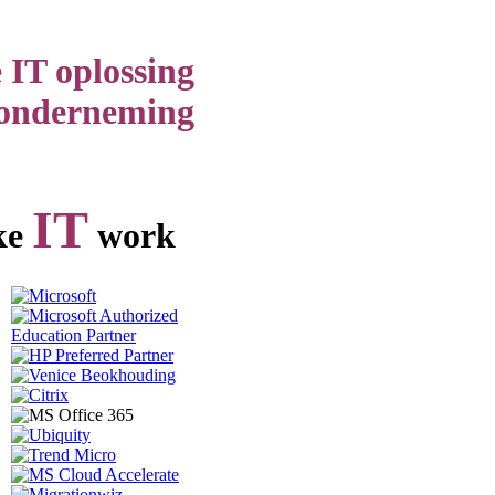
 IT oplossing
 onderneming
IT
ke
work